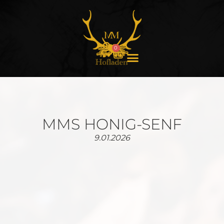
0
Des san wir
MMS HONIG-SENF
9.01.2026